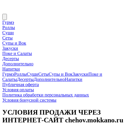
Гурмэ
Роллы
Суши
Сеты
Супы и Вок
Закуски
Поке и Салаты
Десерты
Дополнительно
Напитки
Гурмэ
Роллы
Суши
Сеты
Супы и Вок
Закуски
Поке и
Салаты
Десерты
Дополнительно
Напитки
Публичная оферта
Условия оплаты
Политика обработки персональных данных
Условия бонусной системы
УСЛОВИЯ ПРОДАЖИ ЧЕРЕЗ
ИНТЕРНЕТ-САЙТ chehov.mokkano.ru